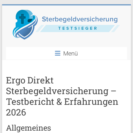
Skip
to
content
Sterbegeldversicherung
Menü
im
Vergleich
Ergo Direkt
Sterbegeldversicherung –
Testbericht & Erfahrungen
2026
Allgemeines