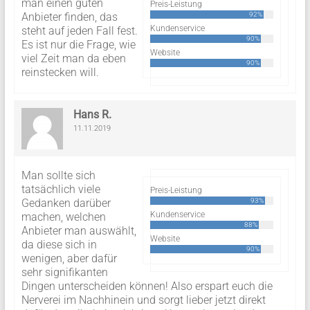
man einen guten
Preis-Leistung
Anbieter finden, das
92%
Kundenservice
steht auf jeden Fall fest.
90%
Es ist nur die Frage, wie
Website
viel Zeit man da eben
90%
reinstecken will.
Hans R.
11.11.2019
Man sollte sich
tatsächlich viele
Preis-Leistung
Gedanken darüber
93%
Kundenservice
machen, welchen
88%
Anbieter man auswählt,
Website
da diese sich in
90%
wenigen, aber dafür
sehr signifikanten
Dingen unterscheiden können! Also erspart euch die
Nerverei im Nachhinein und sorgt lieber jetzt direkt