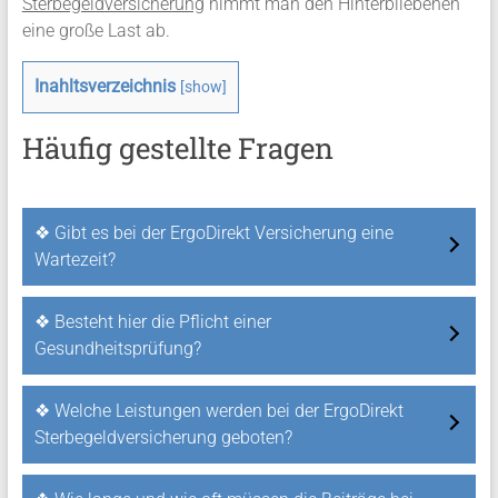
Sterbegeldversicherung
nimmt man den Hinterbliebenen
eine große Last ab.
Inahltsverzeichnis
[
show
]
Häufig gestellte Fragen
❖ Gibt es bei der ErgoDirekt Versicherung eine
Wartezeit?
❖ Besteht hier die Pflicht einer
Gesundheitsprüfung?
❖ Welche Leistungen werden bei der ErgoDirekt
Sterbegeldversicherung geboten?