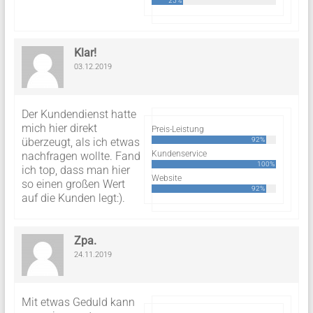
25%
Klar!
03.12.2019
Der Kundendienst hatte
mich hier direkt
Preis-Leistung
überzeugt, als ich etwas
92%
Kundenservice
nachfragen wollte. Fand
100%
ich top, dass man hier
Website
so einen großen Wert
92%
auf die Kunden legt:).
Zpa.
24.11.2019
Mit etwas Geduld kann